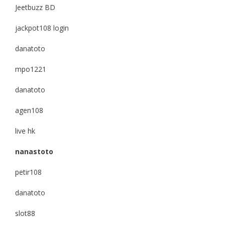
Jeetbuzz BD
jackpot108 login
danatoto
mpo1221
danatoto
agen108
live hk
nanastoto
petir108
danatoto
slot88