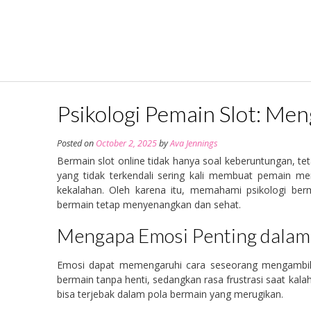
Skip
to
content
Psikologi Pemain Slot: Me
Posted on
October 2, 2025
by
Ava Jennings
Bermain slot online tidak hanya soal keberuntungan, tet
yang tidak terkendali sering kali membuat pemain me
kekalahan. Oleh karena itu, memahami psikologi be
bermain tetap menyenangkan dan sehat.
Mengapa Emosi Penting dalam
Emosi dapat memengaruhi cara seseorang mengambil
bermain tanpa henti, sedangkan rasa frustrasi saat ka
bisa terjebak dalam pola bermain yang merugikan.