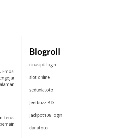
Blogroll
cinasipit login
. Emosi
slot online
engejar
galaman
seduniatoto
Jeetbuzz BD
jackpot108 login
n terus
 pemain
danatoto