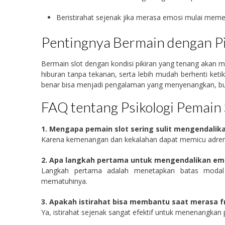
Beristirahat sejenak jika merasa emosi mulai mem
Pentingnya Bermain dengan P
Bermain slot dengan kondisi pikiran yang tenang akan 
hiburan tanpa tekanan, serta lebih mudah berhenti keti
benar bisa menjadi pengalaman yang menyenangkan, bu
FAQ tentang Psikologi Pemain 
1. Mengapa pemain slot sering sulit mengendalik
Karena kemenangan dan kekalahan dapat memicu adrenal
2. Apa langkah pertama untuk mengendalikan emo
Langkah pertama adalah menetapkan batas modal 
mematuhinya.
3. Apakah istirahat bisa membantu saat merasa fr
Ya, istirahat sejenak sangat efektif untuk menenangka