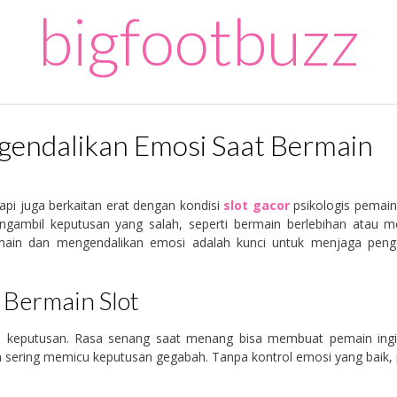
bigfootbuzz
ngendalikan Emosi Saat Bermain
api juga berkaitan erat dengan kondisi
slot gacor
psikologis pemain
ngambil keputusan yang salah, seperti bermain berlebihan atau m
rmain dan mengendalikan emosi adalah kunci untuk menjaga pen
 Bermain Slot
 keputusan. Rasa senang saat menang bisa membuat pemain ingi
lah sering memicu keputusan gegabah. Tanpa kontrol emosi yang baik,