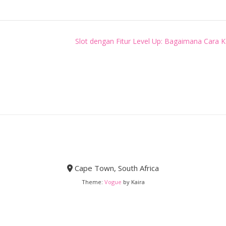
Slot dengan Fitur Level Up: Bagaimana Cara K
Cape Town, South Africa
Theme:
Vogue
by Kaira